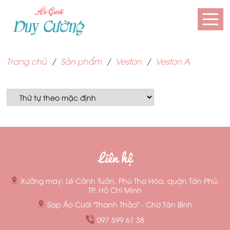
Trang chủ
Sản phẩm
Veston
Veston A
Liên hệ
Xưởng may: Lê Cảnh Tuân, Phú Thọ Hòa, quận Tân Phú,
TP. Hồ Chí Minh
Sạp Áo Cưới "Thanh Thảo" - Chợ Tân Bình
097 599 61 38