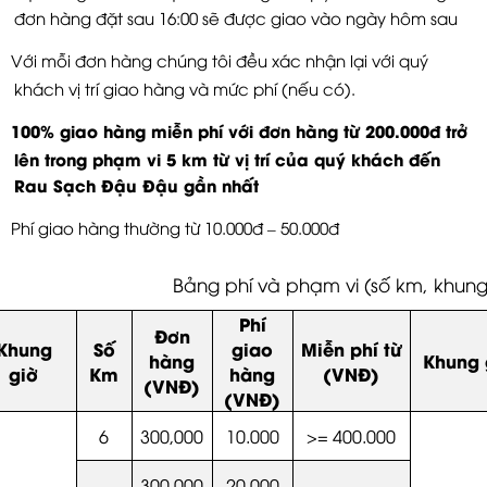
đơn hàng đặt sau 16:00 sẽ được giao vào ngày hôm sau
Với mỗi đơn hàng chúng tôi đều xác nhận lại với quý
khách vị trí giao hàng và mức phí (nếu có).
100% giao hàng miễn phí với đơn hàng từ 200.000đ trở
lên trong phạm vi 5 km từ vị trí của quý khách đến
Rau Sạch Đậu Đậu gần nhất
Phí giao hàng thường từ 10.000đ – 50.000đ
Bảng phí và phạm vi (số km, khung
Phí
Đơn
Khung
Số
giao
Miễn phí từ
hàng
Khung 
giờ
Km
hàng
(VNĐ)
(VNĐ)
(VNĐ)
6
300,000
10.000
>= 400.000
300,000
20.000